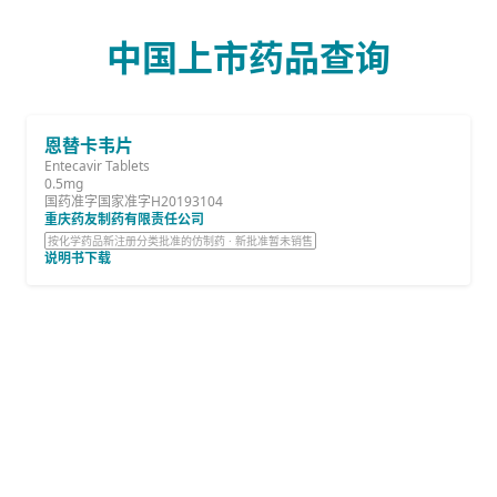
中国上市药品查询
恩替卡韦片
Entecavir Tablets
0.5mg
国药准字国家准字H20193104
重庆药友制药有限责任公司
按化学药品新注册分类批准的仿制药 · 新批准暂未销售
说明书下载