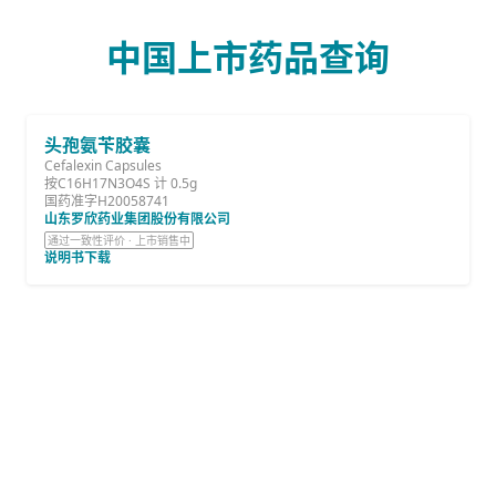
中国上市药品查询
头孢氨苄胶囊
Cefalexin Capsules
按C16H17N3O4S 计 0.5g
国药准字H20058741
山东罗欣药业集团股份有限公司
通过一致性评价 · 上市销售中
说明书下载