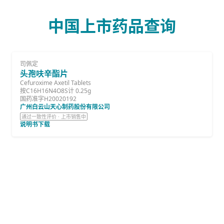
中国上市药品查询
司佩定
头孢呋辛酯片
Cefuroxime Axetil Tablets
按C16H16N4O8S计 0.25g
国药准字H20020192
广州白云山天心制药股份有限公司
通过一致性评价 · 上市销售中
说明书下载