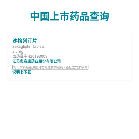
中国上市药品查询
沙格列汀片
Saxagliptin Tablets
2.5mg
国药准字H20193009
江苏奥赛康药业股份有限公司
按化学药品新注册分类批准的仿制药 · 新批准暂未销售
说明书下载