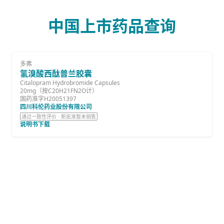
中国上市药品查询
多弗
氢溴酸西酞普兰胶囊
Citalopram Hydrobromide Capsules
20mg（按C20H21FN2O计）
国药准字H20051397
四川科伦药业股份有限公司
通过一致性评价 · 新批准暂未销售
说明书下载