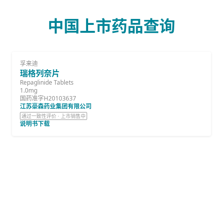
中国上市药品查询
孚来迪
瑞格列奈片
Repaglinide Tablets
1.0mg
国药准字H20103637
江苏豪森药业集团有限公司
通过一致性评价 · 上市销售中
说明书下载