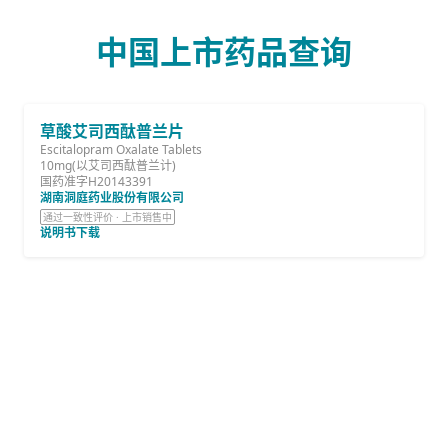
中国上市药品查询
草酸艾司西酞普兰片
Escitalopram Oxalate Tablets
10mg(以艾司西酞普兰计)
国药准字H20143391
湖南洞庭药业股份有限公司
通过一致性评价 · 上市销售中
说明书下载