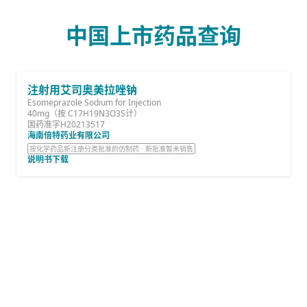
中国上市药品查询
注射用艾司奥美拉唑钠
Esomeprazole Sodium for Injection
40mg（按 C17H19N3O3S计）
国药准字H20213517
海南倍特药业有限公司
按化学药品新注册分类批准的仿制药 · 新批准暂未销售
说明书下载