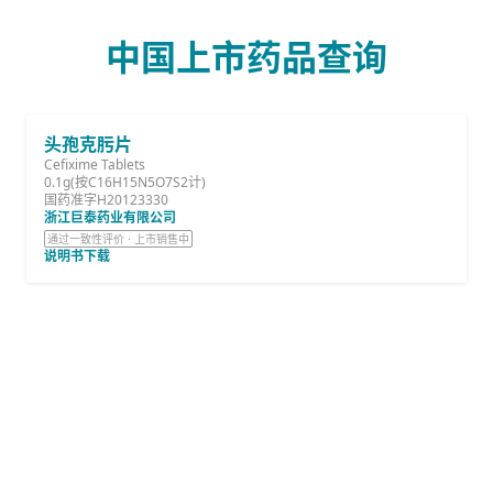
中国上市药品查询
头孢克肟片
Cefixime Tablets
0.1g(按C16H15N5O7S2计)
国药准字H20123330
浙江巨泰药业有限公司
通过一致性评价 · 上市销售中
说明书下载