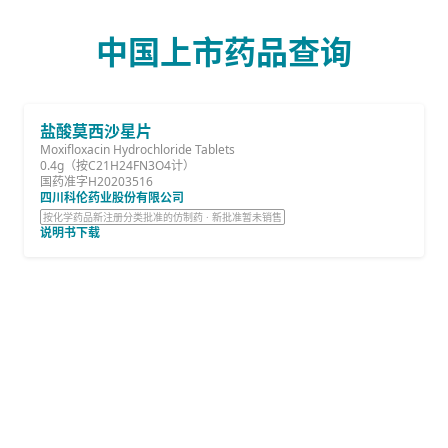
中国上市药品查询
盐酸莫西沙星片
Moxifloxacin Hydrochloride Tablets
0.4g（按C21H24FN3O4计）
国药准字H20203516
四川科伦药业股份有限公司
按化学药品新注册分类批准的仿制药 · 新批准暂未销售
说明书下载