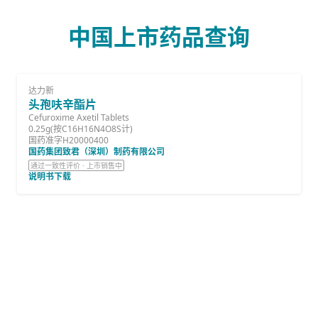
中国上市药品查询
达力新
头孢呋辛酯片
Cefuroxime Axetil Tablets
0.25g(按C16H16N4O8S计)
国药准字H20000400
国药集团致君（深圳）制药有限公司
通过一致性评价 · 上市销售中
说明书下载