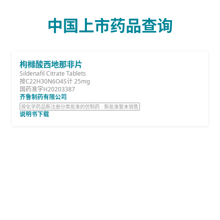
中国上市药品查询
枸橼酸西地那非片
Sildenafil Citrate Tablets
按C22H30N6O4S计 25mg
国药准字H20203387
齐鲁制药有限公司
按化学药品新注册分类批准的仿制药 · 新批准暂未销售
说明书下载