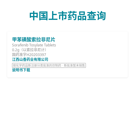
中国上市药品查询
甲苯磺酸索拉非尼片
Sorafenib Tosylate Tablets
0.2g（以索拉非尼计）
国药准字H20203397
江西山香药业有限公司
按化学药品新注册分类批准的仿制药 · 新批准暂未销售
说明书下载