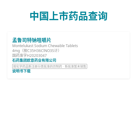
中国上市药品查询
孟鲁司特钠咀嚼片
Montelukast Sodium Chewable Tablets
4mg（按C35H36ClNO3S计）
国药准字H20203047
石药集团欧意药业有限公司
按化学药品新注册分类批准的仿制药 · 新批准暂未销售
说明书下载