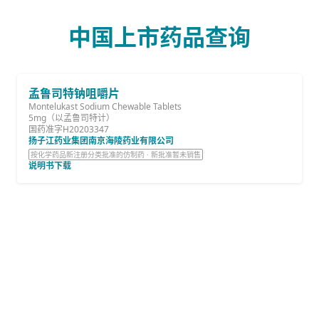
中国上市药品查询
孟鲁司特钠咀嚼片
Montelukast Sodium Chewable Tablets
5mg（以孟鲁司特计）
国药准字H20203347
扬子江药业集团南京海陵药业有限公司
按化学药品新注册分类批准的仿制药 · 新批准暂未销售
说明书下载