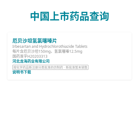
中国上市药品查询
厄贝沙坦氢氯噻嗪片
Irbesartan and Hydrochlorothiazide Tablets
每片含厄贝沙坦150mg，氢氯噻嗪12.5mg
国药准字H20203313
河北龙海药业有限公司
按化学药品新注册分类批准的仿制药 · 新批准暂未销售
说明书下载