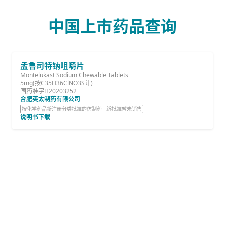
中国上市药品查询
孟鲁司特钠咀嚼片
Montelukast Sodium Chewable Tablets
5mg(按C35H36ClNO3S计)
国药准字H20203252
合肥英太制药有限公司
按化学药品新注册分类批准的仿制药 · 新批准暂未销售
说明书下载