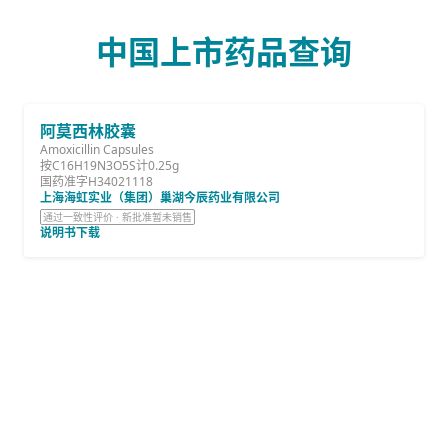
中国上市药品查询
阿莫西林胶囊
Amoxicillin Capsules
按C16H19N3O5S计0.25g
国药准字H34021118
上海海虹实业（集团）巢湖今辰药业有限公司
通过一致性评价 · 新批准暂未销售
说明书下载