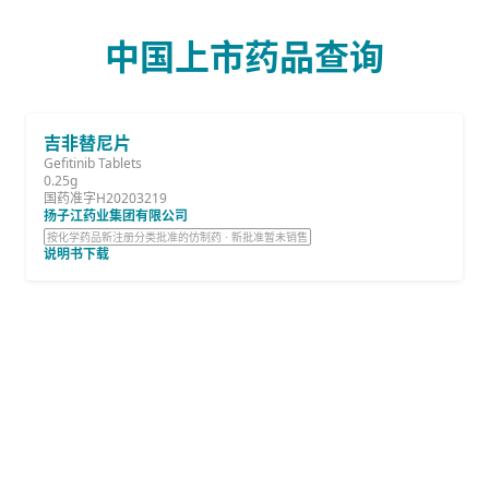
中国上市药品查询
吉非替尼片
Gefitinib Tablets
0.25g
国药准字H20203219
扬子江药业集团有限公司
按化学药品新注册分类批准的仿制药 · 新批准暂未销售
说明书下载