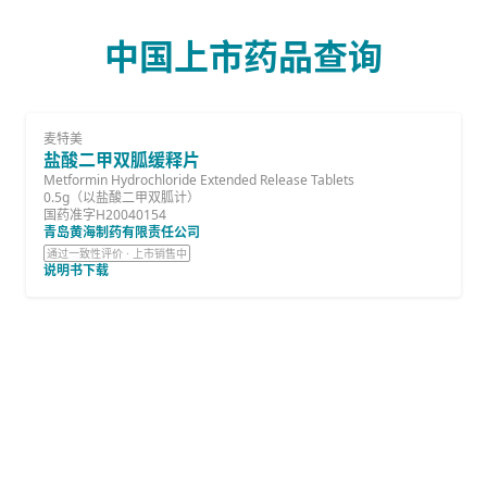
中国上市药品查询
麦特美
盐酸二甲双胍缓释片
Metformin Hydrochloride Extended Release Tablets
0.5g（以盐酸二甲双胍计）
国药准字H20040154
青岛黄海制药有限责任公司
通过一致性评价 · 上市销售中
说明书下载