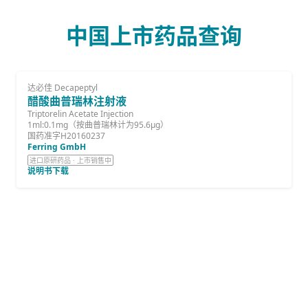
中国上市药品查询
达必佳 Decapeptyl
醋酸曲普瑞林注射液
Triptorelin Acetate Injection
1ml:0.1mg（按曲普瑞林计为95.6μg）
国药准字H20160237
Ferring GmbH
进口原研药品 · 上市销售中
说明书下载