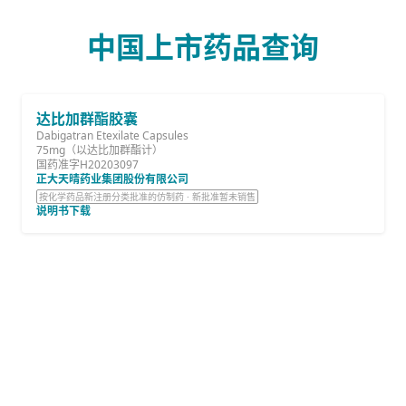
中国上市药品查询
达比加群酯胶囊
Dabigatran Etexilate Capsules
75mg（以达比加群酯计）
国药准字H20203097
正大天晴药业集团股份有限公司
按化学药品新注册分类批准的仿制药 · 新批准暂未销售
说明书下载